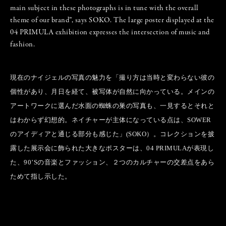
main subject in these photographs is in tune with the overall
theme of our brand”, says SOKO. The large poster displayed at the
04 PRIMULA exhibition expresses the intersection of music and
fashion.
現在のナイジェルの写真の魅力を「撮り方は当時と変わらない彼の
個性があり、月日を経て、被写体が自然に向かっている。メインの
アートワークに選んだ水面の蜘蛛の巣の写真も、一見するとそれと
はわからず幻想的。ネイチャーが主体になっている点は、SOWER
のアイディアと通じる部分も感じた」(SOKO）。コレクションを披
露した展示会に飾られた大きなポスターは、04 PRIMULAが表現し
た、90’Sの音楽とファッション、２つのカルチャーの交差点をあら
ためて指し示した。