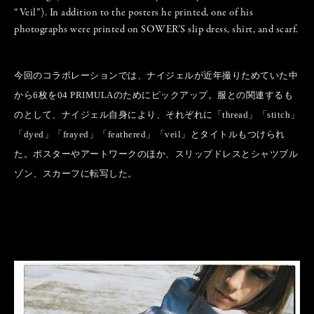
“Veil”). In addition to the posters he printed, one of his
photographs were printed on SOWER’S slip dress, shirt, and scarf.
今回のコラボレーションでは、ナイジェルが近年撮りためていた中
から6枚を04 PRIMULAのためにピックアップ。服との関連するも
のとして、ナイジェル自身により、それぞれに「thread」「stitch」
「dyed」「frayed」「feathered」「veil」とタイトルもつけられ
た。ポスターやアートワークのほか、スリップドレスとシャツブル
ゾン、スカーフに転写した。