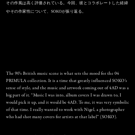
その作風は高く評価されている。今回、彼とコラボレートした経緯
やその作家性について、SOKOが振り返る。
The 90’s British music scene is what sets the mood for the 04
PRIMULA collection. It is a time that greatly influenced SOKO’s
sense of style, and the music and artwork coming out of 4AD was a
big part of it. “Music I was into, album covers I was drawn to, I
would pick it up, and it would be 4AD. To me, it was very symbolic
of that time. I really wanted to work with Nigel, a photographer
who had shot many covers for artists at that label” (SOKO).