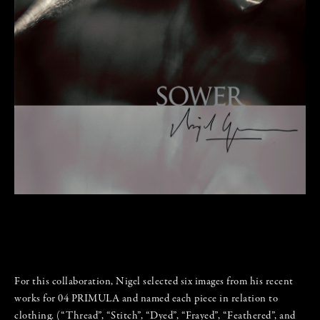
For this collaboration, Nigel selected six images from his recent
works for 04 PRIMULA and named each piece in relation to
clothing. (“Thread”, “Stitch”, “Dyed”, “Frayed”, “Feathered”, and