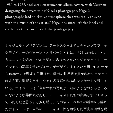
1981 to 1988, and work on numerous album covers, with Vaughan
designing the covers using Nigel's photographs. Nigel’s
photographs had an elusive atmosphere that was really in sync
with the music of the artists.” Nigel has since left the label and
continues to pursue his artistic photography.
ナイジェル・グリアソンは、アートスクールで出会ったグラフィッ
クデザイナーのヴォーン・オリバーとともに、「23 envelop」とい
うユニットを組み、4ADと契約。数々のアルバムジャケットを、ナ
イジェルの写真を使いヴォーンがデザインするという形で1981年か
ら1988年まで数多く手掛けた。独特の世界観で貫かれたジャケット
は多方面に影響を与え、今でも語り継がれる名ジャケットを残して
いる。ナイジェルは「当時の私の写真が、波のようなつかみどころ
のないような雰囲気があり、アーティストたちの音楽とすごく合っ
ていたんだと思う」と振り返る。その後レーベルでの活動から離れ
たナイジェルは、自己のアーティスト性を追求した写真家活動を現