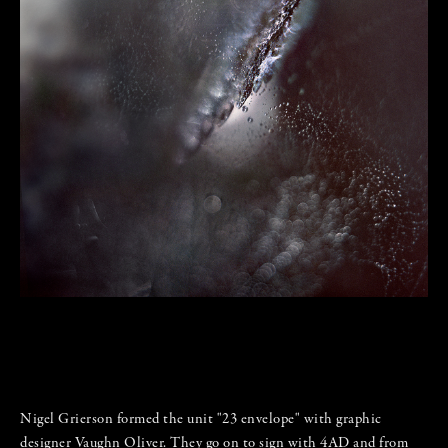
Nigel Grierson formed the unit "23 envelope" with graphic
designer Vaughn Oliver. They go on to sign with 4AD and from