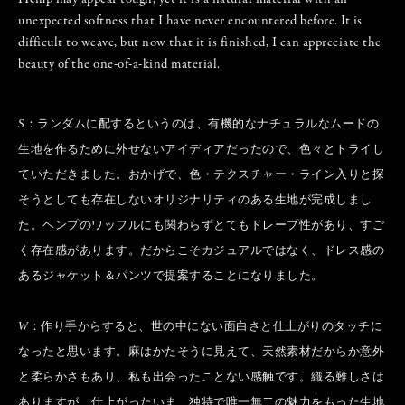
unexpected softness that I have never encountered before. It is
difficult to weave, but now that it is finished, I can appreciate the
beauty of the one-of-a-kind material.
S
：ランダムに配するというのは、有機的なナチュラルなムードの
生地を作るために外せないアイディアだったので、色々とトライし
ていただきました。おかげで、色・テクスチャー・ライン入りと探
そうとしても存在しないオリジナリティのある生地が完成しまし
た。ヘンプのワッフルにも関わらずとてもドレープ性があり、すご
く存在感があります。だからこそカジュアルではなく、ドレス感の
あるジャケット＆パンツで提案することになりました。
W
：作り手からすると、世の中にない面白さと仕上がりのタッチに
なったと思います。麻はかたそうに見えて、天然素材だからか意外
と柔らかさもあり、私も出会ったことない感触です。織る難しさは
ありますが、仕上がったいま、独特で唯一無二の魅力をもった生地