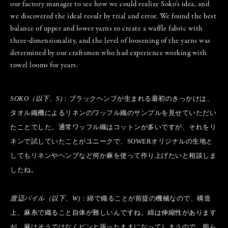
our factory manager to see how we could realize Soko's idea, and
we discovered the ideal result by trial and error. We found the best
balance of upper and lower yarns to create a waffle fabric with
three-dimensionality, and the level of loosening of the yarns was
determined by our craftsmen who had experience working with
towel looms for years.
SOKO（以下、S)
：ブラックヘンプが生まれる最初のきっかけは、
タオル織機によるリネンのワッフル織のサンプルを見せていただい
たことでした。通常ワッフル織はコットンが多いですが、それをリ
ネンで試していたことがユニークで、SOWERオリジナルの生地と
してもリネンやヘンプなど何か麻を使って作り上げたいと相談しま
したね。
渡辺パイル（以下、W)
：綿で織ることが前提の機械なので、構造
上、麻糸で織ること自体が難しいんですね。綿は伸縮性があります
が、麻はそうではなくピンと張ったままになってしまうので、膨ら