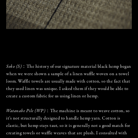
Soko (S)
：The history of our signature material black hemp began
when we were shown a sample of a linen waffle woven on a towel
loom. Waffle towels are usually made with cotton, so the fact that
they used linen was unique. I asked them if they would be able to
create a custom fabric for us using linen or hemp.
Watanabe Pile (WP)
：The machine is meant to weave cotton, so
it’s not structurally designed to handle hemp yarn. Cotton is
elastic, but hemp stays taut, so it is generally not a good match for
creating towels or waffle weaves that are plush. I consulted with