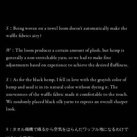
S
：Being woven on a towel loom doesn’t automatically make the
waffle fabrics airy?
W
：The loom produces a certain amount of plush, but hemp is
generally a non-stretchable yarn, so we had to make fine
adjustments based on experience to achieve the desired fluffiness.
S
：As for the black hemp, I fell in love with the grayish color of
hemp and used it in its natural color without dyeing it. The
unevenness of the waffle fabric made it comfortable to the touch.
We randomly placed black silk yarns to express an overall sharper
look.
S
：タオル織機で織るから空気をはらんだワッフル地になるわけで