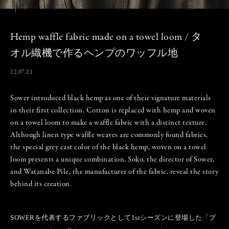
Hemp waffle fabric made on a towel loom / タ
オル織機で作るヘンプのワッフル地
22.07.21
Sower introduced black hemp as one of their signature materials
in their first collection. Cotton is replaced with hemp and woven
on a towel loom to make a waffle fabric with a distinct texture.
Although linen type waffle weaves are commonly found fabrics,
the special grey cast color of the black hemp, woven on a towel
loom presents a unique combination. Soko, the director of Sower,
and Watanabe Pile, the manufacturer of the fabric, reveal the story
behind its creation.
SOWERを代表するファブリックとして1stシーズンに登場した「ブ