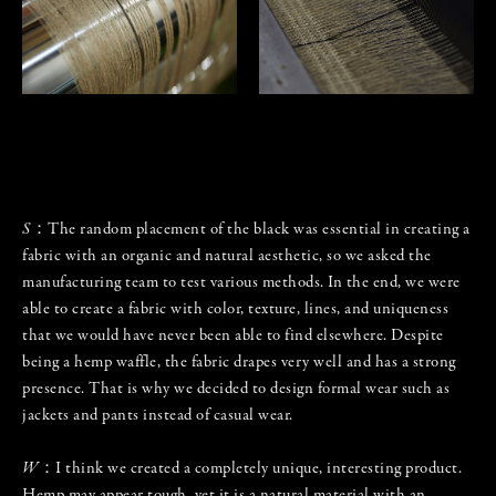
S
：The random placement of the black was essential in creating a
fabric with an organic and natural aesthetic, so we asked the
manufacturing team to test various methods. In the end, we were
able to create a fabric with color, texture, lines, and uniqueness
that we would have never been able to find elsewhere. Despite
being a hemp waffle, the fabric drapes very well and has a strong
presence. That is why we decided to design formal wear such as
jackets and pants instead of casual wear.
W
：I think we created a completely unique, interesting product.
Hemp may appear tough, yet it is a natural material with an